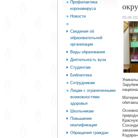
Профилактика
окр
коронавируса
Новости
05.06.20
Абитуриент
Сведения об
образовательной
организации
Виды образования
Деятельность вуза
Студентам
Библиотека
Уникал
Сотрудникам
Зарубе
национа
Лицам с ограниченными
возможностями
Материа
обитающ
здоровья
Основн
Школьникам
природн
Повышение
Красну
квалификации
Сохонди
заказни
Обращения граждан
Кодара»