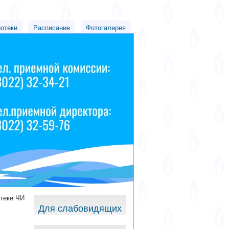
иотеки
Расписание
Фотогалерея
теке ЧИ
Для слабовидящих