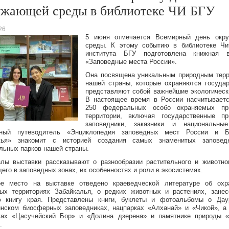
ужающей среды в библиотеке ЧИ БГУ
26
5 июня отмечается Всемирный день окр
среды. К этому событию в библиотеке Чи
института БГУ подготовлена книжная в
«Заповедные места России».
Она посвящена уникальным природным тер
нашей страны, которые охраняются госуда
представляют собой важнейшие экологическ
В настоящее время в России насчитывает
250 федеральных особо охраняемых пр
территории, включая государственные пр
заповедники, заказники и национальные
ьный путеводитель «Энциклопедия заповедных мест России и Б
жья» знакомит с историей создания самых знаменитых заповед
льных парков нашей страны.
лы выставки рассказывают о разнообразии растительного и животно
его в заповедных зонах, их особенностях и роли в экосистемах.
ое место на выставке отведено краеведческой литературе об охр
ых территориях Забайкалья, о редких животных и растениях, зане
ю книгу края. Представлены книги, буклеты и фотоальбомы о Дау
нском биосферных заповедниках, нацпарках «Алханай» и «Чикой», а
ках «Цасучейский Бор» и «Долина дзерена» и памятнике природы 
.