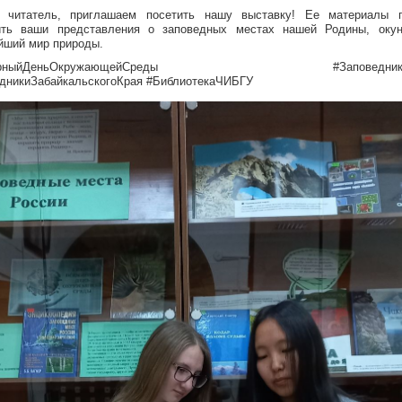
й читатель, приглашаем посетить нашу выставку! Ее материалы п
ить ваши представления о заповедных местах нашей Родины, окун
йший мир природы.
мирныйДеньОкружающейСреды #ЗаповедникиР
дникиЗабайкальскогоКрая #БиблиотекаЧИБГУ