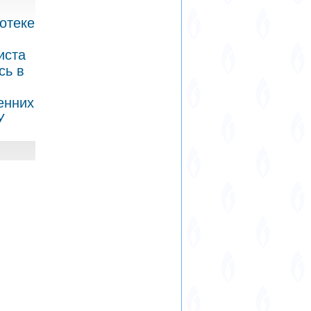
отеке
иста
сь в
енних
У