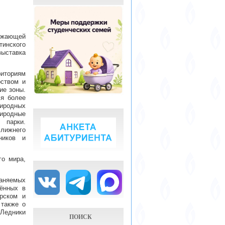
ужающей
тинского
ыставка
риториям
рством и
ие зоны.
ся более
иродных
иродные
 парки.
лижнего
ников и
го мира,
аняемых
сённых в
рском и
 также о
«Ледники
ПОИСК