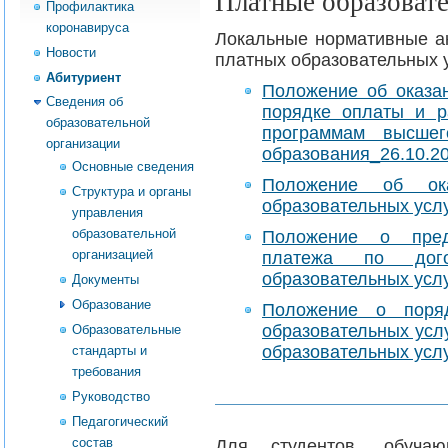
Платные образовате
Профилактика
коронавируса
Локальные нормативные ак
Новости
платных образовательных 
Абитуриент
Положение об оказан
Сведения об
порядке оплаты и 
образовательной
программам высшег
организации
образования_26.10.2
Основные сведения
Положение об ока
Структура и органы
образовательных усл
управления
образовательной
Положение о предо
организацией
платежа по дог
образовательных усл
Документы
Образование
Положение о поряд
образовательных усл
Образовательные
образовательных услу
стандарты и
требования
Руководство
Педагогический
состав
​Для студентов, обуч