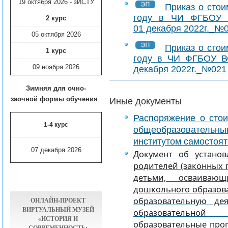
19 октября 2026 - зИСТУ
Приказ о стои
году в ЧИ ФГБОУ 
2 курс
01 декабря 2022г._№
05 октября 2026
Приказ о стои
1 курс
году в ЧИ ФГБОУ В
09 ноября
2026
декабря 2022г._№021
Зимняя для очно-
заочной формы обучения
Иные документы
Распоряжение о сто
1-4 курс
общеобразовател
институтом самостоя
07 декабря 2026
Документ об устано
родителей (законных п
детьми, осваивающ
дошкольного образов
образовательную де
ОНЛАЙН-ПРОЕКТ
ВИРТУАЛЬНЫЙ МУЗЕЙ
образовательно
«ИСТОРИЯ И
образовательные про
СОВРЕМЕННОСТЬ: