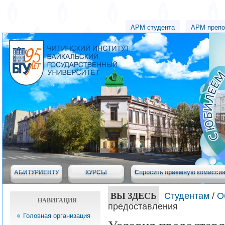
АРМ студента
АРМ препо
АБИТУРИЕНТУ
КУРСЫ
Спросить приемную комисси
ВЫ ЗДЕСЬ
Студентам
/
О
НАВИГАЦИЯ
предоставления
Головная организация