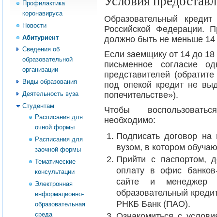
Условия предоставл
Профилактика
коронавируса
Образовательный кредит
Новости
Российской Федерации. П
Абитуриент
должно быть не меньше 14 
Сведения об
Если заемщику от 14 до 18
образовательной
письменное согласие од
организации
представителей (обратите
Виды образования
под опекой кредит не выд
попечительстве»).
Деятельность вуза
Студентам
Чтобы воспользоватьс
Расписания для
необходимо:
очной формы
Подписать договор на
Расписания для
вузом, в котором обуча
заочной формы
Прийти с паспортом, 
Тематические
оплату в офис банков
консультации
сайте и менеджер 
Электронная
образовательный креди
информационно-
РНКБ Банк (ПАО).
образовательная
среда
Ознакомиться с услови