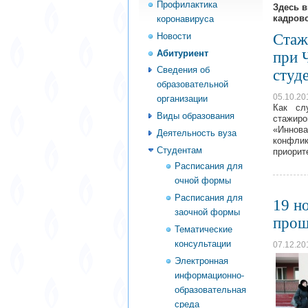
Профилактика
Здесь 
кадрово
коронавируса
Новости
Стаж
Абитуриент
при 
Сведения об
студ
образовательной
05.10.20
организации
Как сл
Виды образования
стажир
«Иннов
Деятельность вуза
конфлик
Студентам
приорит
Расписания для
очной формы
Расписания для
19 н
заочной формы
прош
Тематические
консультации
07.12.20
Электронная
информационно-
образовательная
среда