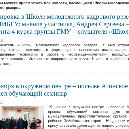
вы можете просмотреть все новости, касающиеся Школы молодежно
го резерва.
ировка в Школе молодежного кадрового резе
ЧИБГУ: мнение участника, Андрея Сергеева 
ента 4 курса группы ГМУ – слушателя «Шко
16
ушатель «Школы, молодежного кадрового резерва» я был отпра
овку, которая проходила в форме курсов повышения квалификации 
ационные технологии в работе с несовершеннолетними, находящ
те с законом». Именно это направление в работе Школы я выбрал в 
етного.
оября в окружном центре – поселке Агинское
ел обучающий семинар
15
19 ноября в окружном центре – поселке 
прошел обучающий семинар для деп
муниципальных представительных органов
районов Забайкальского края. На данном 
присутствовала делегация от нашего универс