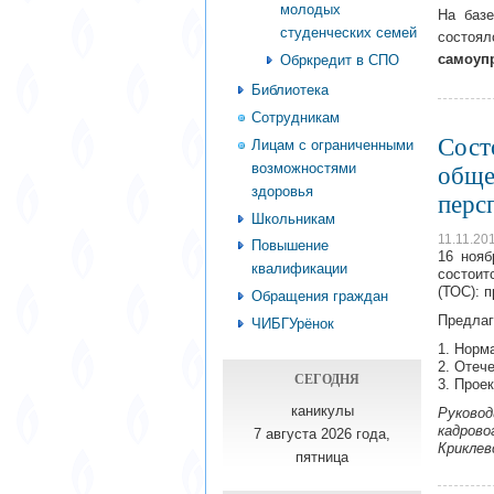
молодых
На баз
студенческих семей
состоя
самоуп
Обркредит в СПО
Библиотека
Сотрудникам
Сост
Лицам с ограниченными
возможностями
обще
здоровья
перс
Школьникам
11.11.20
Повышение
16 нояб
квалификации
состоит
(ТОС): 
Обращения граждан
Предлаг
ЧИБГУрёнок
1. Норм
2. Отеч
СЕГОДНЯ
3. Прое
каникулы
Руково
кадрово
7 августа 2026 года,
Криклев
пятница