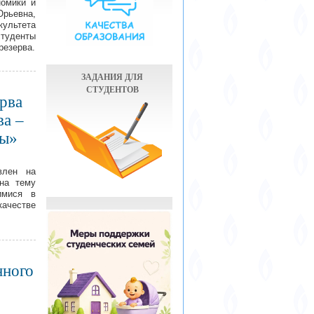
омики и
ьевна,
ультета
туденты
резерва.
ЗАДАНИЯ ДЛЯ
СТУДЕНТОВ
рва
ва –
лы»
влен на
на тему
имися в
качестве
нного