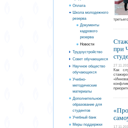
Оплата
Школа молодежного
резерва
третьег
Документы
кадрового
резерва
Стаж
Новости
при 
Трудоустройство
студ
Совет обучающихся
27.11.20
Научное общество
Как сл
обучающихся
стажир
«Иннов
Учебно-
конфлик
методические
приорит
материалы
Дополнительное
образование для
«Про
студентов
само
Учебный банк
Меры поддержки
17.11.20