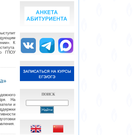
выступит
ледующим
ении». К
ститута
го ГПОУ
а»
ПОИСК
дежного
бря. На
ватели и
оддержки
тивности
готовки
авления.