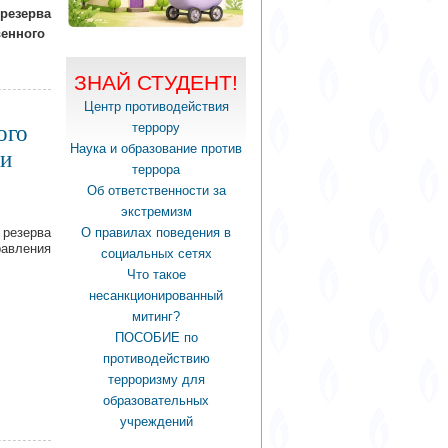
резерва
енного
ЗНАЙ СТУДЕНТ!
Центр противодействия
террору
ого
Наука и образование против
 и
террора
Об ответственности за
экстремизм
 резерва
О правилах поведения в
равления
социальных сетях
Что такое
несанкционированный
митинг?
ПОСОБИЕ по
противодействию
терроризму для
образовательных
учреждений