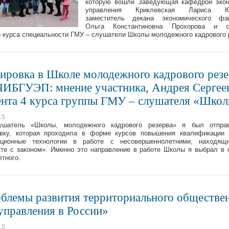
которую вошли Заведующая кафедрой экон
управления Криклевская Лариса Юр
заместитель декана экономического фак
Ольга Константиновна Прохорова и с
о курса специальности ГМУ – слушатели Школы молодежного кадрового 
ировка в Школе молодежного кадрового резе
ЧИБГУЭП: мнение участника, Андрея Сергее
ента 4 курса группы ГМУ – слушателя «Шко
15
ушатель «Школы, молодежного кадрового резерва» я был отпра
овку, которая проходила в форме курсов повышения квалификации 
ационные технологии в работе с несовершеннолетними, находящ
те с законом». Именно это направление в работе Школы я выбрал в 
етного.
блемы развития территориального обществе
управления в России»
15