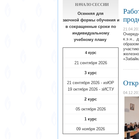
НАЧАЛО СЕССИИ
Рабо
Осенняя для
прод
заочной формы обучения
и
в сокращенные сроки по
21.04.20
индивидуальному
Очередн
к.э.н.,
учебному плану​
образом
участи
4 курс
железн
«Забайк
21 сентября 2026
3 курс
Откр
21 сентября 2026 - изЮР
19 октября 2026 - зИСТУ
04.12.20
2 курс
05 октября 2026
1 курс
09 ноября
2026