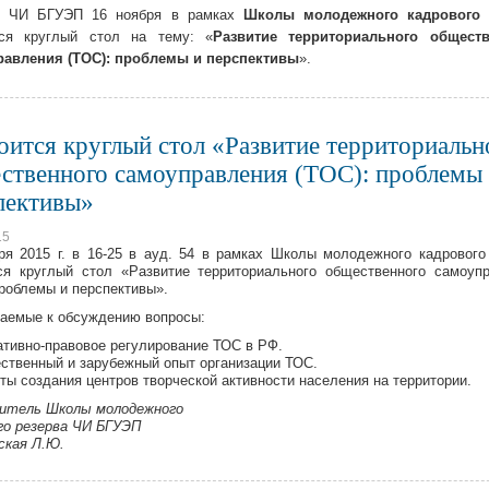
е ЧИ БГУЭП 16 ноября в рамках
Школы молодежного кадрового 
лся круглый стол на тему: «
Развитие территориального обществ
равления (ТОС): проблемы и перспективы
».
оится круглый стол «Развитие территориальн
ственного самоуправления (ТОС): проблемы
пективы»
15
ря 2015 г. в 16-25 в ауд. 54 в рамках Школы молодежного кадрового
ся круглый стол «Развитие территориального общественного самоуп
проблемы и перспективы».
аемые к обсуждению вопросы:
ативно-правовое регулирование ТОС в РФ.
ественный и зарубежный опыт организации ТОС.
кты создания центров творческой активности населения на территории.
дитель Школы молодежного
го резерва ЧИ БГУЭП
ская Л.Ю.