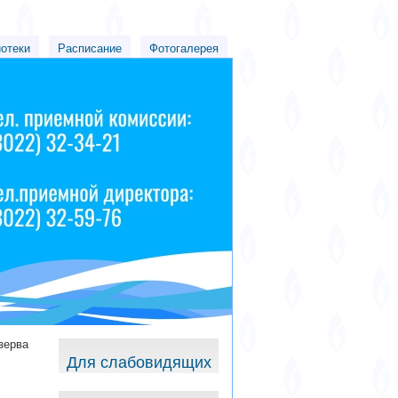
иотеки
Расписание
Фотогалерея
зерва
Для слабовидящих