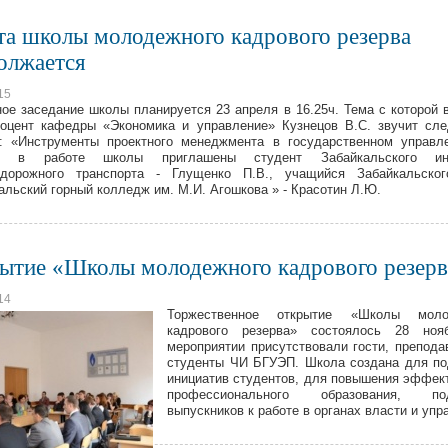
та школы молодежного кадрового резерва
олжается
15
ое заседание школы планируется 23 апреля в 16.25ч. Тема с которой 
 доцент кафедры «Экономика и управление» Кузнецов В.С. звучит с
: «Инструменты проектного менеджмента в государственном управл
ю в работе школы приглашены студент Забайкальского ин
одорожного транспорта - Глущенко П.В., учащийся Забайкальско
альский горный колледж им. М.И. Агошкова » - Красотин Л.Ю.
ытие «Школы молодежного кадрового резерв
14
Торжественное открытие «Школы моло
кадрового резерва» состоялось 28 ноя
мероприятии присутствовали гости, препода
студенты ЧИ БГУЭП. Школа создана для п
инициатив студентов, для повышения эффек
профессионального образования, под
выпускников к работе в органах власти и упр