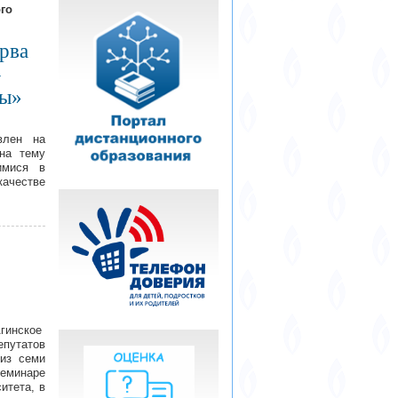
го
рва
–
лы»
влен на
на тему
имися в
качестве
Агинское
утатов
 из семи
семинаре
итета, в