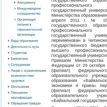
государственного образ
Абитуриенту
профессионального
Международное
государственный универс
сотрудничество
Министерства образования
Организация
апреля 2011 г. № 155
питания в
государственного образ
образовательной
профессионального
организации
государственный уни
переименован в Читински
Виды образования
государственного бюджет
Деятельность вуза
высшего профессиональ
Студентам
государственный университ
Библиотека
Приказом Министерства 
Сотрудникам
Федерации от 29 октября 
(филиал) федеральног
Лицам с ограниченными
образовательного учреж
возможностями
образования «Байкальск
здоровья
экономики и права» пер
Школьникам
(филиал) федеральног
Повышение
образовательного уч
квалификации
«Байкальский государствен
Обращения граждан