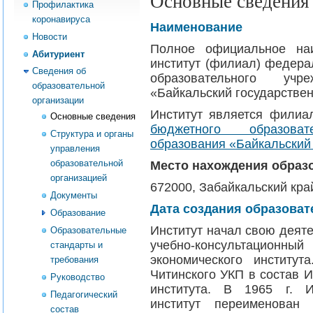
Основные сведения
Профилактика
коронавируса
Наименование
Новости
Полное официальное на
Абитуриент
институт (филиал) федера
Сведения об
образовательного уч
образовательной
«Байкальский государствен
организации
Институт является фили
Основные сведения
бюджетного образова
Структура и органы
образования «Байкальский
управления
образовательной
Место нахождения образ
организацией
672000, Забайкальский край
Документы
Дата создания образоват
Образование
Институт начал свою деяте
Образовательные
учебно-консультационный
стандарты и
экономического институт
требования
Читинского УКП в состав 
Руководство
института. В 1965 г. И
Педагогический
институт переименован 
состав