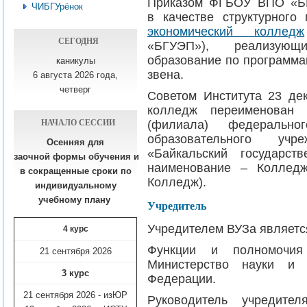
Приказом ФГБОУ ВПО «БГ
ЧИБГУрёнок
в
качестве структурного
экономический колледж
СЕГОДНЯ
«БГУЭП»), реализующ
образование по программа
каникулы
звена.
6 августа 2026 года,
четверг
Советом Института 23 дек
колледж переименован 
НАЧАЛО СЕССИИ
(филиала) федеральног
образовательного уч
Осенняя для
«Байкальский государст
заочной формы обучения
и
наименование – Колле
в сокращенные сроки по
Колледж).
индивидуальному
учебному плану​
Учредитель
Учредителем ВУЗа являетс
4 курс
Функции и полномочия
21 сентября 2026
Министерство науки и 
3 курс
Федерации.
21 сентября 2026 - изЮР
Руководитель учредите