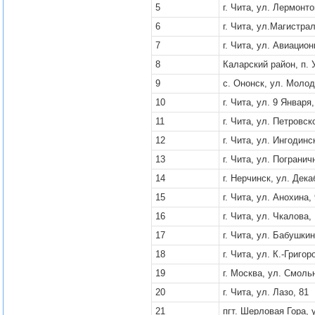
5
г. Чита, ул. Лермонто
6
г. Чита, ул.Магистра
7
г. Чита, ул. Авиацион
8
Каларский район, п. 
9
с. Ононск, ул. Молод
10
г. Чита, ул. 9 Января,
11
г. Чита, ул. Петровск
12
г. Чита, ул. Ингодинс
13
г. Чита, ул. Погранич
14
г. Нерчинск, ул. Дека
15
г. Чита, ул. Анохина,
16
г. Чита, ул. Чкалова,
17
г. Чита, ул. Бабушкин
18
г. Чита, ул. К.-Григор
19
г. Москва, ул. Смоль
20
г. Чита, ул. Лазо, 81
21
пгт. Шерловая Гора, 