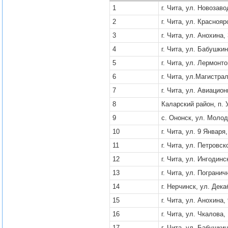
1
г. Чита, ул. ​Новозав
2
г. Чита, ул. Краснояр
3
г. Чита, ул. Анохина,
4
г. Чита, ул. Бабушкин
5
г. Чита, ул. Лермонто
6
г. Чита, ул.Магистра
7
г. Чита, ул. Авиацион
8
Каларский район, п. 
9
с. Ононск, ул. Молод
10
г. Чита, ул. 9 Января,
11
г. Чита, ул. Петровск
12
г. Чита, ул. Ингодинс
13
г. Чита, ул. Погранич
14
г. Нерчинск, ул. Дека
15
г. Чита, ул. Анохина,
16
г. Чита, ул. Чкалова,
17
г. Чита, ул. Бабушкин