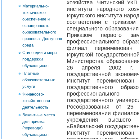
хозяйства. Читинский УКП
Материально-
института народного хо
техническое
Иркутского института народ
обеспечение и
соответствии с приказом
оснащенность
специального образования
образовательного
Приказом первого за
процесса. Доступная
профессионального образ
среда
филиал переименован 
Стипендии и меры
Иркутской государственно
поддержки
Министерства образовани
обучающихся
26 апреля 2002 г. «
государственной эконом
Платные
Институт переименован
образовательные
государственного образ
услуги
профессионального
Финансово-
государственного универс
хозяйственная
Рособразования от 2
деятельность
переименовании филиалов 
Вакантные места
учреждения высшего п
для приема
«Байкальский государстве
(перевода)
Институт переименован
обучающихся