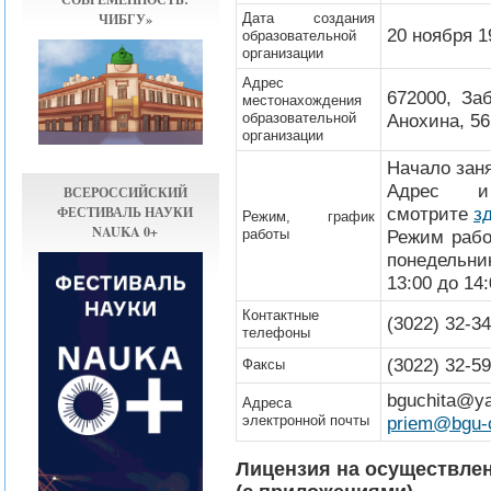
ЧИБГУ»
Дата создания
20 ноября 19
образовательной
организации
Адрес
672000, За
местонахождения
образовательной
Анохина, 56
организации
Начало заня
Адрес и
ВСЕРОССИЙСКИЙ
ФЕСТИВАЛЬ НАУКИ
смотрите
з
Режим, график
NAUKA 0+
работы
Режим рабо
понедельни
13:00 до 14:
Контактные
(3022) 32-34
телефоны
(3022) 32-5
Факсы
bguchita
Адреса
электронной почты
priem@bgu-c
Лицензия на осуществле