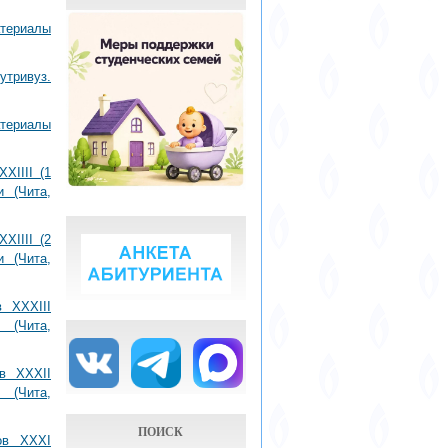
атериалы
утривуз.
териалы
XIIII (1
и (Чита,
XIIII (2
и (Чита,
 XXXIII
 (Чита,
в XXXII
 (Чита,
ПОИСК
ов XXXI