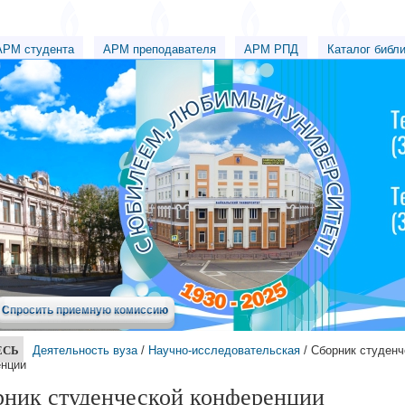
АРМ студента
АРМ преподавателя
АРМ РПД
Каталог библ
Спросить приемную комиссию
ЕСЬ
Деятельность вуза
/
Научно-исследовательская
/ Сборник студенч
нции
рник студенческой конференции