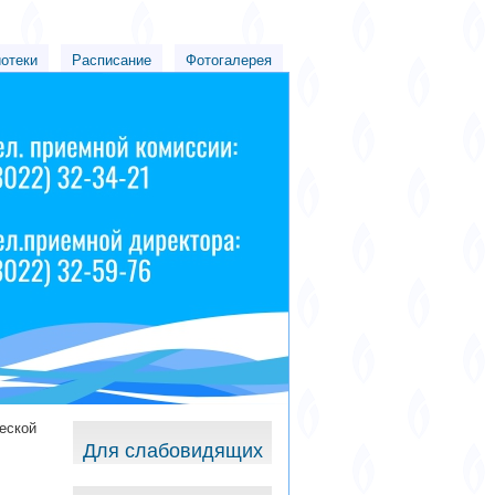
иотеки
Расписание
Фотогалерея
еской
Для слабовидящих