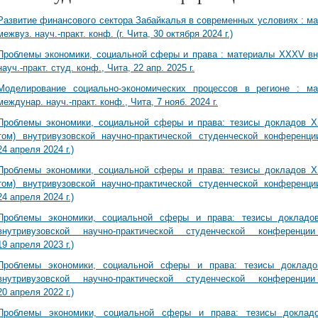
Развитие финансового сектора Забайкалья в современных условиях : м
межвуз. науч.-практ. конф. (г. Чита, 30 октября 2024 г.)
Проблемы экономики, социальной сферы и права : материалы XXXV вн
науч.-практ. студ. конф., Чита, 22 апр. 2025 г.
Моделирование социально-экономических процессов в регионе : ма
междунар. науч.-практ. конф., Чита, 7 нояб. 2024 г.
Проблемы экономики, социальной сферы и права: тезисы докладов XX
том) внутривузовской научно-практической студенческой конференци
24 апреля 2024 г.)
Проблемы экономики, социальной сферы и права: тезисы докладов XX
том) внутривузовской научно-практической студенческой конференци
24 апреля 2024 г.)
Проблемы экономики, социальной сферы и права: тезисы докладов
внутривузовской научно-практической студенческой конференции
19 апреля 2023 г.)
Проблемы экономики, социальной сферы и права: тезисы докладо
внутривузовской научно-практической студенческой конференции
20 апреля 2022 г.)
Проблемы экономики, социальной сферы и права: тезисы доклад