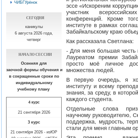
ЧИБГУрёнок
эссе «Искореним коррупци
участник всероссийс
СЕГОДНЯ
конференций. Кроме тог
институте в рамках согл
каникулы
Забайкальскому краю объе
6 августа 2026 года,
четверг
Как рассказала Светлана:
- Для меня большая честь 
НАЧАЛО СЕССИИ
Лауреатом премии Забай
просто моё личное дос
Осенняя для
множества людей.
заочной формы обучения
и
в сокращенные сроки по
В первую очередь, я хо
индивидуальному
институту и всему препод
учебному плану​
знания, за среду, в которо
каждого студента.
4 курс
Отдельные слова приз
21 сентября 2026
научному руководителю, С
поддержка, мудрость, тер
3 курс
стали для меня главным ор
21 сентября 2026 - изЮР
Эта премия — важней