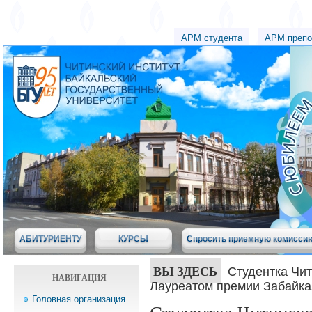
АРМ студента
АРМ препо
АБИТУРИЕНТУ
КУРСЫ
Спросить приемную комисси
ВЫ ЗДЕСЬ
Студентка Чит
НАВИГАЦИЯ
Лауреатом премии Забайка
Головная организация