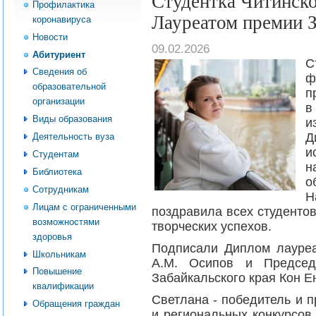
Студентка Читинско
Профилактика
Лауреатом премии З
коронавируса
Новости
09.02.2026
Абитуриент
С
Сведения об
ф
образовательной
п
организации
в
Виды образования
и
Д
Деятельность вуза
и
Студентам
н
Библиотека
о
Сотрудникам
Н
Лицам с ограниченными
поздравила всех студенто
возможностями
творческих успехов.
здоровья
Подписали Диплом лауреа
Школьникам
А.М. Осипов и Председа
Повышение
Забайкальского края Кон Е
квалификации
Светлана - победитель и 
Обращения граждан
и региональных конкурсов