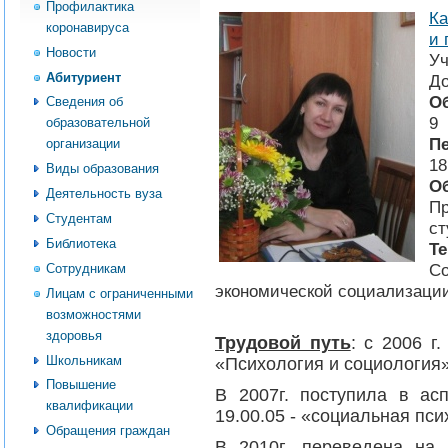
Профилактика
Ка
коронавируса
и 
Новости
Уч
Абитуриент
До
О
Сведения об
9
образовательной
Пе
организации
18
Виды образования
О
Деятельность вуза
Пр
Студентам
ст
Библиотека
Те
Сотрудникам
Со
экономической социализаци
Лицам с ограниченными
возможностями
здоровья
Трудовой путь
: с 2006 
Школьникам
«Психология и социология»
Повышение
В 2007г. поступила в ас
квалификации
19.00.05 - «социальная пси
Обращения граждан
В 2010г. переведена на