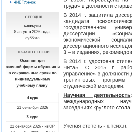
ЧИБГУрёнок
труда» в должности старше
В 2014 г. защитила диссе
СЕГОДНЯ
кандидата психологичес
каникулы
государственном унив
8 августа 2026 года,
диссертации «Социал
суббота
экономической социа
диссертационного исследов
3 – в изданиях, рекомендо
НАЧАЛО СЕССИИ
В 2014 г. удостоена стип
Осенняя для
Чита». С 2015 г. раб
заочной формы обучения
и
управление» в должности 
в сокращенные сроки по
тренинговых программ 
индивидуальному
студенческой молодежи.
учебному плану​
Научная деятельность
4 курс
международных научн
заседаниях круглого стола.
21 сентября 2026
3 курс
Ученая степень -
к.псих.н.
21 сентября 2026 - изЮР