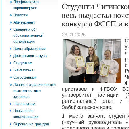
Профилактика
Студенты Читинског
коронавируса
весь пьедестал поче
Новости
конкурса ФССП и в
Абитуриент
Сведения об
23.01.2026
образовательной
С
организации
у
Виды образования
п
Деятельность вуза
р
Студентам
и
Библиотека
Р
Ч
Сотрудникам
Ф
Лицам с ограниченными
приставов и ФГБОУ ВО 
возможностями
университет юстиции 
здоровья
региональный этап и 
Школьникам
Забайкальском крае.
Повышение
1 место заняла студент
квалификации
(научный руководитель 
Обращения граждан
уголовного права и процес