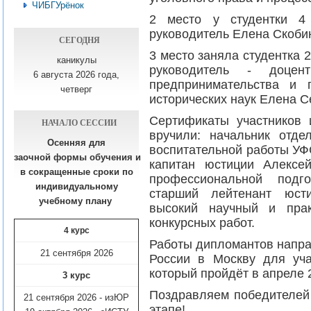
ЧИБГУрёнок
2 место у студентки 4
руководитель Елена Скобин
СЕГОДНЯ
3 место заняла студентка 
каникулы
руководитель - доцен
6 августа 2026 года,
предпринимательства и 
четверг
исторических наук Елена С
Сертификаты участников
НАЧАЛО СЕССИИ
вручили: начальник отде
Осенняя для
воспитательной работы УФ
заочной формы обучения
и
капитан юстиции Алексе
в сокращенные сроки по
профессиональной подг
индивидуальному
старший лейтенант юст
учебному плану​
высокий научный и прак
конкурсных работ.
4 курс
Работы дипломантов напр
21 сентября 2026
России в Москву для уча
который пройдёт в апреле 
3 курс
Поздравляем победителей
21 сентября 2026 - изЮР
этапе!