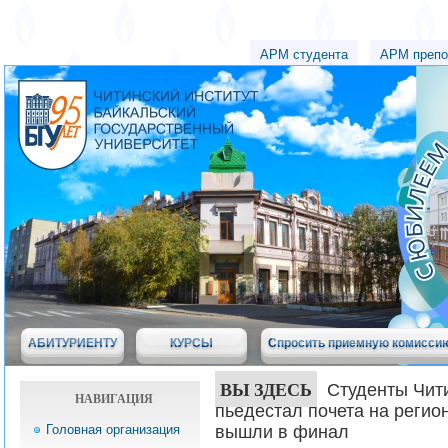
АРМ студента
АРМ препо
АБИТУРИЕНТУ
КУРСЫ
Спросить приемную комисси
ВЫ ЗДЕСЬ
Студенты Чити
НАВИГАЦИЯ
пьедестал почета на регио
Головная организация
вышли в финал