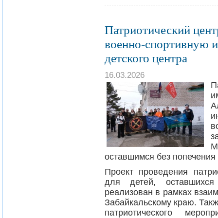
Патриотический цент
военно-спортивную и
детского центра
16.03.2026
П
и
А
и
в
з
М
оставшимся без попечения
Проект проведения патри
для детей, оставшихся
реализован в рамках взаи
Забайкальскому краю. Так
патриотического мероп