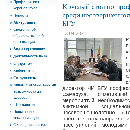
Профилактика
Круглый стол по про
коронавируса
среди несовершенно
Новости
БГУ
Абитуриент
Сведения об
13.04.2026
образовательной
И
организации
п
Виды образования
«
Деятельность вуза
н
п
Студентам
о
Библиотека
с
Сотрудникам
с
Лицам с ограниченными
директор ЧИ БГУ профессо
возможностями
Самаруха, отметивши
здоровья
мероприятий, необходимо
Школьникам
виктимной социаль
Повышение
несовершеннолетние. «Т
квалификации
работа в этом направлени
преступлений молодыми
Обращения граждан