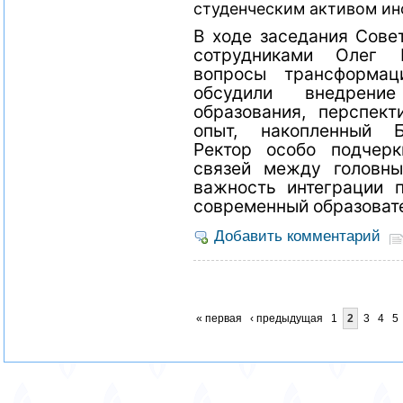
студенческим активом ин
В ходе заседания Совет
сотрудниками Олег 
вопросы трансформац
обсудили внедрен
образования, перспек
опыт, накопленный Б
Ректор особо подчерк
связей между головн
важность интеграции 
современный образоват
Добавить комментарий
« первая
‹ предыдущая
1
2
3
4
5