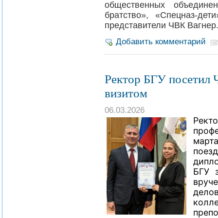
общественных объединен
братство», «Спецназ-дет
представители ЧВК Вагнер
Добавить комментарий
Ректор БГУ посетил 
визитом
06.03.2026
Рект
проф
март
поезд
дипл
БГУ 
вруч
дело
кол
преп