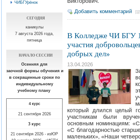
Викторович.
ЧИБГУрёнок
Добавить комментарий
СЕГОДНЯ
каникулы
В Колледже ЧИ БГУ 1
7 августа 2026 года,
пятница
участия добровольце
добрых дел»
НАЧАЛО СЕССИИ
13.04.2026
Осенняя для
заочной формы обучения
и
в
в сокращенные сроки по
к
индивидуальному
э
учебному плану​
у
м
4 курс
который длился целый г
21 сентября 2026
участникам были вруче
основным номинациям: «С
3 курс
«С благодарностью старше
21 сентября 2026 - изЮР
маленьких», «Наши четверо