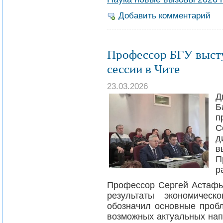
Добавить комментарий
Профессор БГУ высту
сессии в Чите
23.03.2026
Д
Б
п
С
д
в
П
р
Профессор Сергей Астафь
результаты экономическ
обозначил основные пробл
возможных актуальных нап