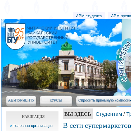
АРМ студента
АРМ препо
АБИТУРИЕНТУ
КУРСЫ
Спросить приемную комисси
ВЫ ЗДЕСЬ
Студентам
/
Т
НАВИГАЦИЯ
В сети супермаркетов
Головная организация