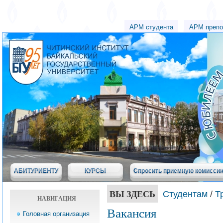
АРМ студента
АРМ препо
АБИТУРИЕНТУ
КУРСЫ
Спросить приемную комисси
ВЫ ЗДЕСЬ
Студентам
/
Т
НАВИГАЦИЯ
Вакансия
Головная организация