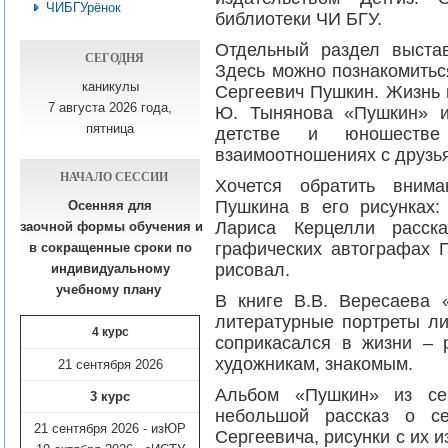
ЧИБГУрёнок
библиотеки ЧИ БГУ.
Отдельный раздел выста
СЕГОДНЯ
Здесь можно познакомитьс
каникулы
Сергеевич Пушкин. Жизнь 
7 августа 2026 года,
Ю. Тынянова «Пушкин» и
пятница
детстве и юношестве
взаимоотношениях с друзь
НАЧАЛО СЕССИИ
Хочется обратить вним
Пушкина в его рисунках:
Осенняя для
Лариса Керцелли расск
заочной формы обучения
и
графических автографах П
в сокращенные сроки по
рисовал.
индивидуальному
учебному плану​
В книге В.В. Вересаева
литературные портреты ли
4 курс
соприкасался в жизни – р
художникам, знакомым.
21 сентября 2026
Альбом «Пушкин» из се
3 курс
небольшой рассказ о се
21 сентября 2026 - изЮР
Сергеевича, рисунки с их 