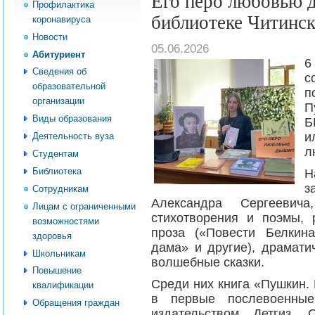
Его перо любовью 
Профилактика
библиотеке Читинск
коронавируса
Новости
05.06.2026
Абитуриент
6
Сведения об
с
образовательной
п
организации
П
Виды образования
и
Деятельность вуза
л
Студентам
Библиотека
Н
з
Сотрудникам
Александра Сергеевич
Лицам с ограниченными
стихотворения и поэмы, 
возможностями
проза («Повести Белкина
здоровья
дама» и другие), драмати
Школьникам
волшебные сказки.
Повышение
Среди них книга «Пушкин.
квалификации
в первые послевоенны
Обращения граждан
издательством Детгиз.