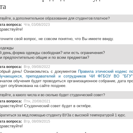
та
твуйте, а дополнительное образование для студентов платное?
ата вопроса:
Чтв, 03/08/2023
дравствуйте!
точните свой вопрос, не совсем понятно, что Вы имеете ввиду.
 одежды
й день,форма одежды свободная? или есть ограничения?
и предпочтительно общие и по всем предметам?
ата вопроса:
Втр, 09/08/2022
обрый день! Ознакомьтесь с документом
Правила этический кодекс п
бучающихся, преподавателей и сотрудников ЧИ ФГБОУ ВО "БГУ"
ачалом обучения будет проводиться организационное собрание, дата пр
удет опубликована на сайте позднее.
твуйте, а какого числа и во сколько будет студенческий совет?
ата вопроса:
Птн, 20/08/2021
дравствуйте!
Студенческий совет
будет в октябре.
братиться за мед.помощью студенту ВУЗа с высокой температурой 1 курс.
ата вопроса:
Втр, 08/09/2015
дравствуйте!