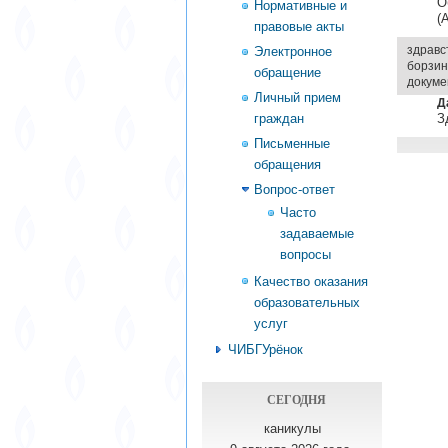
О
Нормативные и
(
правовые акты
здравс
Электронное
борзин
обращение
докуме
Личный прием
Д
граждан
З
Письменные
обращения
Вопрос-ответ
Часто
задаваемые
вопросы
Качество оказания
образовательных
услуг
ЧИБГУрёнок
СЕГОДНЯ
каникулы