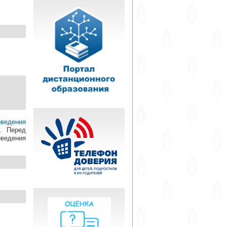
оведения
. Перед
оведения