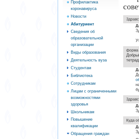
Профилактика
сове
коронавируса
Новости
Здравс
Абитуриент
Д
З
Сведения об
образовательной
У
организации
форма
Виды образования
Добры
тетрад
Деятельность вуза
Студентам
Д
Д
Библиотека
о
Сотрудникам
н
б
Лицам с ограниченными
возможностями
Здравс
здоровья
Д
З
Школьникам
Повышение
Куда о
квалификации
Д
З
Обращения граждан