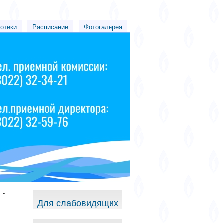
иотеки
Расписание
Фотогалерея
 -
Для слабовидящих
о