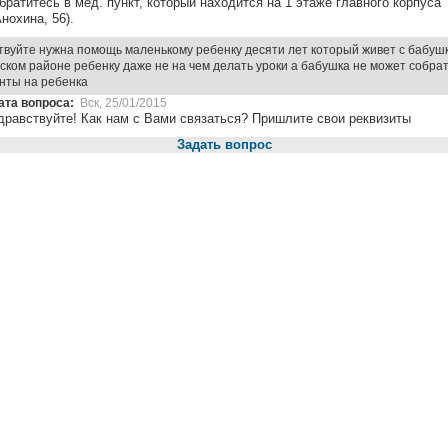
братитесь в мед. пункт, который находится на 1 этаже главного корпуса
Анохина, 56).
твуйте нужна помощь маленькому ребенку десяти лет который живет с бабушк
ском районе ребенку даже не на чем делать уроки а бабушка не может собра
нты на ребенка
ата вопроса:
Вск, 25/01/2015
дравствуйте! Как нам с Вами связаться? Пришлите свои реквизиты
Задать вопрос