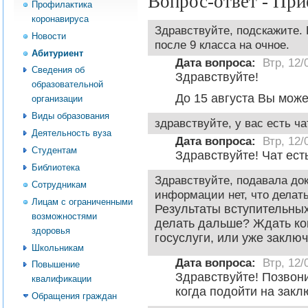
Вопрос-ответ - Пр
Профилактика
коронавируса
Здравствуйте, подскажите.
Новости
после 9 класса на очное.
Абитуриент
Дата вопроса:
Втр, 12/
Сведения об
Здравствуйте!
образовательной
До 15 августа Вы може
организации
Виды образования
здравствуйте, у вас есть ч
Деятельность вуза
Дата вопроса:
Втр, 12/
Студентам
Здравствуйте! Чат ест
Библиотека
Здравствуйте, подавала док
Сотрудникам
информации нет, что делат
Лицам с ограниченными
Результаты вступительных
возможностями
делать дальше? Ждать ко
здоровья
госуслуги, или уже заклю
Школьникам
Дата вопроса:
Втр, 12/
Повышение
Здравствуйте! Позвон
квалификации
когда подойти на закл
Обращения граждан