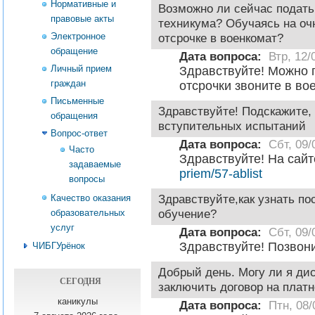
Нормативные и
Возможно ли сейчас подать
правовые акты
техникума? Обучаясь на оч
Электронное
отсрочке в военкомат?
обращение
Дата вопроса:
Втр, 12/
Личный прием
Здравствуйте! Можно п
граждан
отсрочки звоните в во
Письменные
Здравствуйте! Подскажите,
обращения
вступительных испытаний
Вопрос-ответ
Дата вопроса:
Сбт, 09/
Часто
Здравствуйте! На сай
задаваемые
priem/57-ablist
вопросы
Качество оказания
Здравствуйте,как узнать по
образовательных
обучение?
услуг
Дата вопроса:
Сбт, 09/
Здравствуйте! Позвон
ЧИБГУрёнок
Добрый день. Могу ли я дис
СЕГОДНЯ
заключить договор на плат
каникулы
Дата вопроса:
Птн, 08/