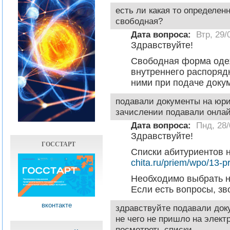
есть ли какая то определе
свободная?
Дата вопроса:
Втр, 29/
Здравствуйте!
Свободная форма одеж
внутреннего распорядк
ними при подаче докум
подавали документы на юри
зачислении подавали онла
Дата вопроса:
Пнд, 28/
Здравствуйте!
ГОССТАРТ
Списки абитуриентов н
chita.ru/priem/wpo/13-pr
Необходимо выбрать н
Если есть вопросы, зв
вконтакте
здравствуйте подавали док
не чего не пришло на элект
посмотреть списки